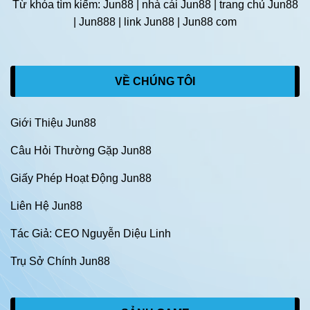
Từ khóa tìm kiếm: Jun88 | nhà cái Jun88 | trang chủ Jun88
| Jun888 | link Jun88 | Jun88 com
VỀ CHÚNG TÔI
Giới Thiệu Jun88
Câu Hỏi Thường Gặp Jun88
Giấy Phép Hoạt Động Jun88
Liên Hệ Jun88
Tác Giả: CEO Nguyễn Diệu Linh
Trụ Sở Chính Jun88