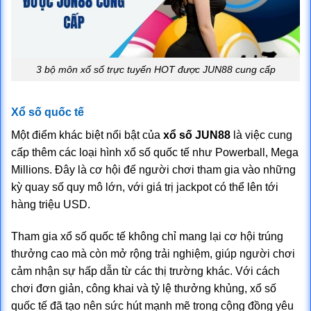
3 bộ môn xổ số trực tuyến HOT được JUN88 cung cấp
Xổ số quốc tế
Một điểm khác biệt nổi bật của
xổ số JUN88
là việc cung
cấp thêm các loại hình xổ số quốc tế như Powerball, Mega
Millions. Đây là cơ hội để người chơi tham gia vào những
kỳ quay số quy mô lớn, với giá trị jackpot có thể lên tới
hàng triệu USD.
Tham gia xổ số quốc tế không chỉ mang lại cơ hội trúng
thưởng cao mà còn mở rộng trải nghiệm, giúp người chơi
cảm nhận sự hấp dẫn từ các thị trường khác. Với cách
chơi đơn giản, công khai và tỷ lệ thưởng khủng, xổ số
quốc tế đã tạo nên sức hút mạnh mẽ trong cộng đồng yêu