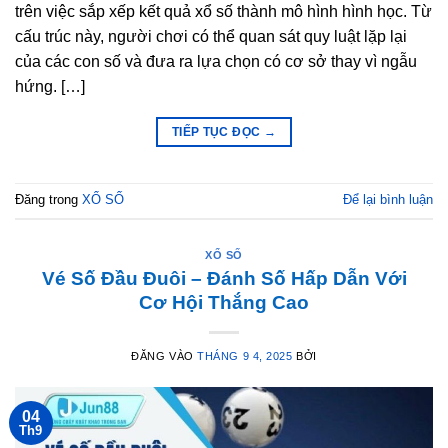
trên việc sắp xếp kết quả xổ số thành mô hình hình học. Từ
cấu trúc này, người chơi có thể quan sát quy luật lặp lại
của các con số và đưa ra lựa chọn có cơ sở thay vì ngẫu
hứng. […]
TIẾP TỤC ĐỌC
→
Đăng trong
XỔ SỐ
Để lại bình luận
XỔ SỐ
Vé Số Đầu Đuôi – Đánh Số Hấp Dẫn Với
Cơ Hội Thắng Cao
ĐĂNG VÀO
THÁNG 9 4, 2025
BỞI
04
Th9