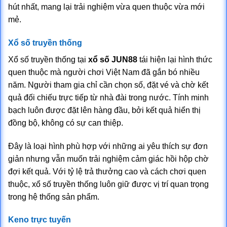
hút nhất, mang lại trải nghiệm vừa quen thuộc vừa mới
mẻ.
Xổ số truyền thống
Xổ số truyền thống tại
xổ số JUN88
tái hiện lại hình thức
quen thuộc mà người chơi Việt Nam đã gắn bó nhiều
năm. Người tham gia chỉ cần chọn số, đặt vé và chờ kết
quả đối chiếu trực tiếp từ nhà đài trong nước. Tính minh
bạch luôn được đặt lên hàng đầu, bởi kết quả hiển thị
đồng bộ, không có sự can thiệp.
Đây là loại hình phù hợp với những ai yêu thích sự đơn
giản nhưng vẫn muốn trải nghiệm cảm giác hồi hộp chờ
đợi kết quả. Với tỷ lệ trả thưởng cao và cách chơi quen
thuộc, xổ số truyền thống luôn giữ được vị trí quan trọng
trong hệ thống sản phẩm.
Keno trực tuyến