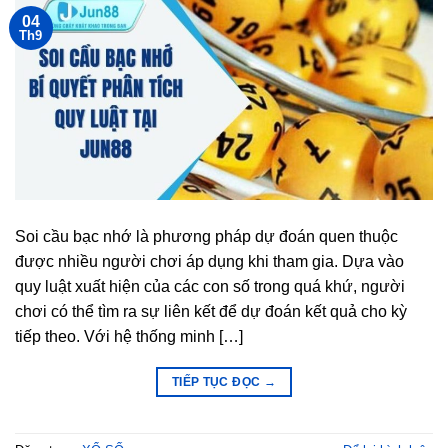
04
Th9
Soi cầu bạc nhớ là phương pháp dự đoán quen thuộc
được nhiều người chơi áp dụng khi tham gia. Dựa vào
quy luật xuất hiện của các con số trong quá khứ, người
chơi có thể tìm ra sự liên kết để dự đoán kết quả cho kỳ
tiếp theo. Với hệ thống minh […]
TIẾP TỤC ĐỌC
→