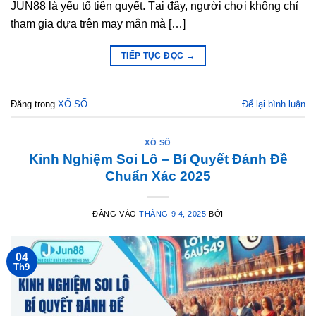
JUN88 là yếu tố tiên quyết. Tại đây, người chơi không chỉ
tham gia dựa trên may mắn mà […]
TIẾP TỤC ĐỌC
→
Đăng trong
XỔ SỐ
Để lại bình luận
XỔ SỐ
Kinh Nghiệm Soi Lô – Bí Quyết Đánh Đề
Chuẩn Xác 2025
ĐĂNG VÀO
THÁNG 9 4, 2025
BỞI
04
Th9