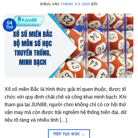
ĐĂNG VÀO
THÁNG 9 4, 2025
BỞI
04
Th9
Xổ số miền Bắc là hình thức giải trí quen thuộc, được tổ
chức với quy định chặt chẽ và công khai minh bạch. Khi
tham gia tại JUN88, người chơi không chỉ có cơ hội thử
vận may mà còn được trải nghiệm hệ thống hiện đại, dữ
liệu rõ ràng và nhiều tính […]
TIẾP TỤC ĐỌC
→