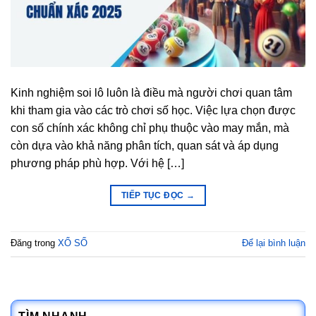
Kinh nghiệm soi lô luôn là điều mà người chơi quan tâm
khi tham gia vào các trò chơi số học. Việc lựa chọn được
con số chính xác không chỉ phụ thuộc vào may mắn, mà
còn dựa vào khả năng phân tích, quan sát và áp dụng
phương pháp phù hợp. Với hệ […]
TIẾP TỤC ĐỌC
→
Đăng trong
XỔ SỐ
Để lại bình luận