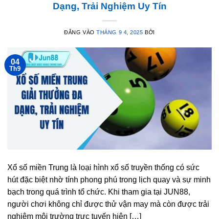
Dạng, Trải Nghiệm Uy Tín
ĐĂNG VÀO
THÁNG 9 4, 2025
BỞI
04
Th9
Xổ số miền Trung là loại hình xổ số truyền thống có sức
hút đặc biệt nhờ tính phong phú trong lịch quay và sự minh
bạch trong quá trình tổ chức. Khi tham gia tại JUN88,
người chơi không chỉ được thử vận may mà còn được trải
nghiệm môi trường trực tuyến hiện […]