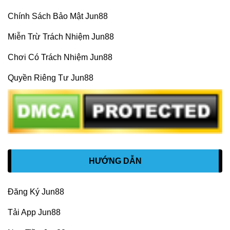
Chính Sách Bảo Mật Jun88
Miễn Trừ Trách Nhiệm Jun88
Chơi Có Trách Nhiệm Jun88
Quyền Riêng Tư Jun88
HƯỚNG DẪN
Đăng Ký Jun88
Tải App Jun88