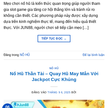
Mẹo chơi nổ hũ là kiến thức quan trọng giúp người tham
gia slot game gia tăng cơ hội thắng lớn và tránh rủi ro
không cần thiết. Các phương pháp này được xây dựng
dựa trên kinh nghiệm thực tế, mang đến hiệu quả thiết
thực. Với JUN88, người chơi sẽ tiếp cận mẹo […]
TIẾP TỤC ĐỌC
→
Đăng trong
NỔ HŨ
Để lại bình luận
NỔ HŨ
Nổ Hũ Thần Tài – Quay Hũ May Mắn Với
Jackpot Cực Khủng
ĐĂNG VÀO
THÁNG 9 6, 2025
BỞI
06