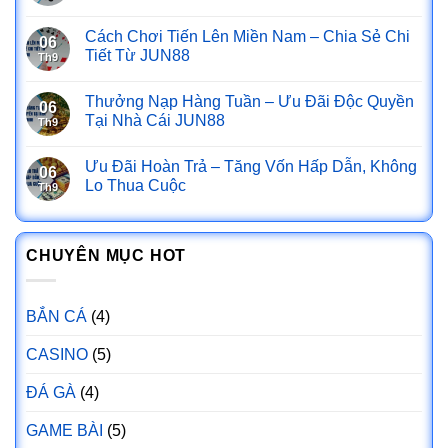
Cách Chơi Tiến Lên Miền Nam – Chia Sẻ Chi
06
Tiết Từ JUN88
Th9
Thưởng Nạp Hàng Tuần – Ưu Đãi Độc Quyền
06
Tại Nhà Cái JUN88
Th9
Ưu Đãi Hoàn Trả – Tăng Vốn Hấp Dẫn, Không
06
Lo Thua Cuộc
Th9
CHUYÊN MỤC HOT
BẮN CÁ
(4)
CASINO
(5)
ĐÁ GÀ
(4)
GAME BÀI
(5)