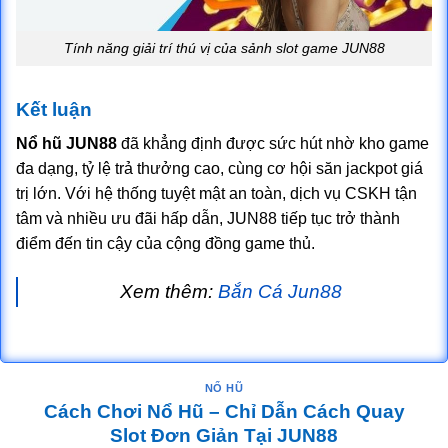
Tính năng giải trí thú vị của sảnh slot game JUN88
Kết luận
Nổ hũ JUN88
đã khẳng định được sức hút nhờ kho game
đa dạng, tỷ lệ trả thưởng cao, cùng cơ hội săn jackpot giá
trị lớn. Với hệ thống tuyệt mật an toàn, dịch vụ CSKH tận
tâm và nhiều ưu đãi hấp dẫn, JUN88 tiếp tục trở thành
điểm đến tin cậy của cộng đồng game thủ.
Xem thêm:
Bắn Cá Jun88
NỔ HŨ
Cách Chơi Nổ Hũ – Chỉ Dẫn Cách Quay
Slot Đơn Giản Tại JUN88