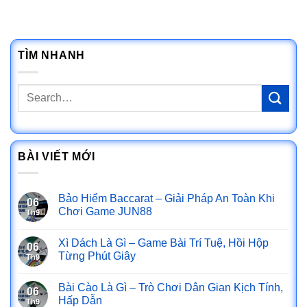
TÌM NHANH
BÀI VIẾT MỚI
Bảo Hiểm Baccarat – Giải Pháp An Toàn Khi
06
Chơi Game JUN88
Th9
Xì Dách Là Gì – Game Bài Trí Tuệ, Hồi Hộp
06
Từng Phút Giây
Th9
Bài Cào Là Gì – Trò Chơi Dân Gian Kịch Tính,
06
Hấp Dẫn
Th9