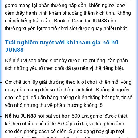
game mang lại phần thưởng hấp dẫn, khiến người chơi
cảm thấy hành trình khám phá càng thêm kịch tính. Không
chỉ nổi tiếng toàn cầu, Book of Dead tại JUN88 còn
thường xuyên lọt top trò chơi slot được quay nhiều nhất.
Trải nghiệm tuyệt vời khi tham gia nổ hũ
JUN88
Để hiểu vì sao dòng slot này được ưa chuộng, cần phân
tích những yếu tố then chốt đã tạo nên vị thế riêng biệt.
Cơ chế tích lũy giải thưởng theo lượt chơi khiến mỗi vòng
quay đều mang đến sự hồi hộp, kịch tính. Không ít người
chơi đã ghi dấu ấn bằng những chiến thắng bất ngờ, từ số
vốn nhỏ nhưng thu về phần thưởng khổng lồ.
Nổ hũ JUN88
nổi bật với hơn 500 tựa game, được thiết
kế theo nhiều chủ đề từ Ai Cập cổ đại, vũ trụ, phim ảnh
cho đến phong cách cổ điển. Sự đa dạng này giúp mọi