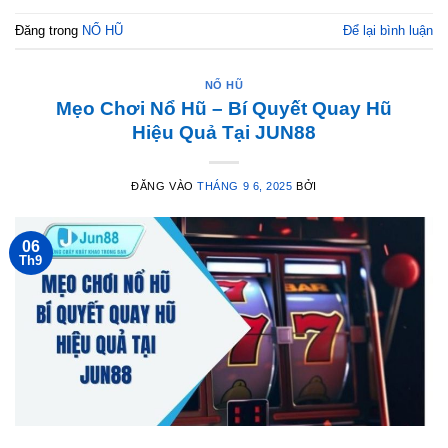
Đăng trong
NỔ HŨ
Để lại bình luận
NỔ HŨ
Mẹo Chơi Nổ Hũ – Bí Quyết Quay Hũ
Hiệu Quả Tại JUN88
ĐĂNG VÀO
THÁNG 9 6, 2025
BỞI
06
Th9