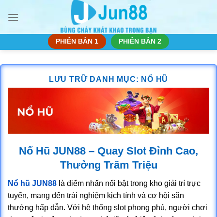
Bỏ
qua
nội
dung
PHIÊN BẢN 1
PHIÊN BẢN 2
LƯU TRỮ DANH MỤC:
NỔ HŨ
Nổ Hũ JUN88 – Quay Slot Đỉnh Cao,
Thưởng Trăm Triệu
Nổ hũ JUN88
là điểm nhấn nổi bật trong kho giải trí trực
tuyến, mang đến trải nghiệm kịch tính và cơ hội săn
thưởng hấp dẫn. Với hệ thống slot phong phú, người chơi