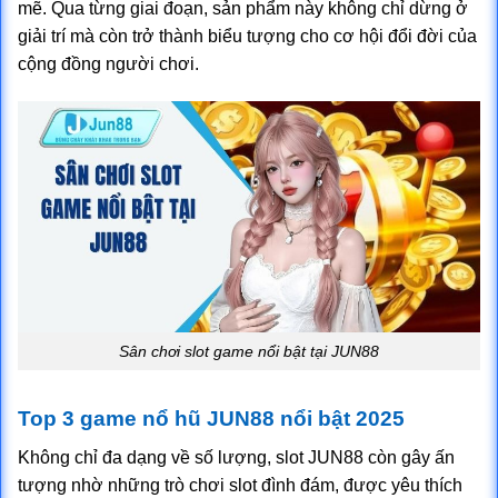
mẽ. Qua từng giai đoạn, sản phẩm này không chỉ dừng ở
giải trí mà còn trở thành biểu tượng cho cơ hội đổi đời của
cộng đồng người chơi.
Sân chơi slot game nổi bật tại JUN88
Top 3 game nổ hũ JUN88 nổi bật 2025
Không chỉ đa dạng về số lượng, slot JUN88 còn gây ấn
tượng nhờ những trò chơi slot đình đám, được yêu thích