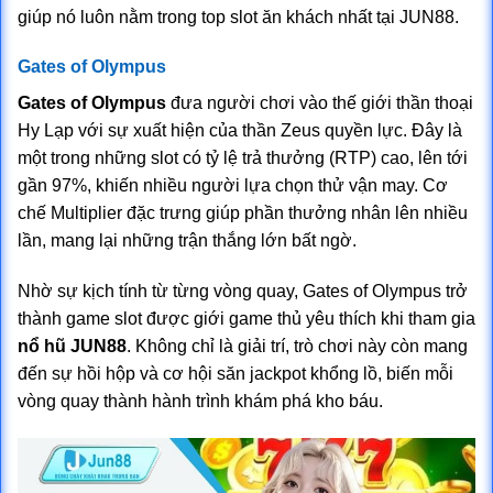
giúp nó luôn nằm trong top slot ăn khách nhất tại JUN88.
Gates of Olympus
Gates of Olympus
đưa người chơi vào thế giới thần thoại
Hy Lạp với sự xuất hiện của thần Zeus quyền lực. Đây là
một trong những slot có tỷ lệ trả thưởng (RTP) cao, lên tới
gần 97%, khiến nhiều người lựa chọn thử vận may. Cơ
chế Multiplier đặc trưng giúp phần thưởng nhân lên nhiều
lần, mang lại những trận thắng lớn bất ngờ.
Nhờ sự kịch tính từ từng vòng quay, Gates of Olympus trở
thành game slot được giới game thủ yêu thích khi tham gia
nổ hũ JUN88
. Không chỉ là giải trí, trò chơi này còn mang
đến sự hồi hộp và cơ hội săn jackpot khổng lồ, biến mỗi
vòng quay thành hành trình khám phá kho báu.