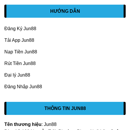
HƯỚNG DẪN
Đăng Ký Jun88
Tải App Jun88
Nạp Tiền Jun88
Rút Tiền Jun88
Đại lý Jun88
Đăng Nhập Jun88
THÔNG TIN JUN88
Tên thương hiệu
: Jun88