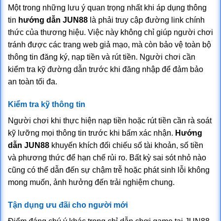
Một trong những lưu ý quan trọng nhất khi áp dụng thông
tin
hướng dẫn JUN88
là phải truy cập đường link chính
thức của thương hiệu. Việc này không chỉ giúp người chơi
tránh được các trang web giả mạo, mà còn bảo vệ toàn bộ
thông tin đăng ký, nạp tiền và rút tiền. Người chơi cần
kiểm tra kỹ đường dẫn trước khi đăng nhập để đảm bảo
an toàn tối đa.
Kiểm tra kỹ thông tin
Người chơi khi thực hiện nạp tiền hoặc rút tiền cần rà soát
kỹ lưỡng mọi thông tin trước khi bấm xác nhận.
Hướng
dẫn JUN88
khuyến khích đối chiếu số tài khoản, số tiền
và phương thức để hạn chế rủi ro. Bất kỳ sai sót nhỏ nào
cũng có thể dẫn đến sự chậm trễ hoặc phát sinh lỗi không
mong muốn, ảnh hưởng đến trải nghiệm chung.
Tận dụng ưu đãi cho người mới