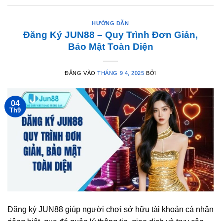
HƯỚNG DẪN
Đăng Ký JUN88 – Quy Trình Đơn Giản,
Bảo Mật Toàn Diện
ĐĂNG VÀO
THÁNG 9 4, 2025
BỞI
04
Th9
Đăng ký JUN88 giúp người chơi sở hữu tài khoản cá nhân