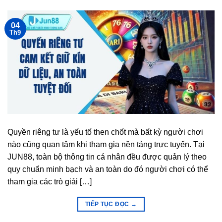
04
Th9
Quyền riêng tư là yếu tố then chốt mà bất kỳ người chơi
nào cũng quan tâm khi tham gia nền tảng trực tuyến. Tại
JUN88, toàn bộ thông tin cá nhân đều được quản lý theo
quy chuẩn minh bạch và an toàn do đó người chơi có thể
tham gia các trò giải […]
TIẾP TỤC ĐỌC
→