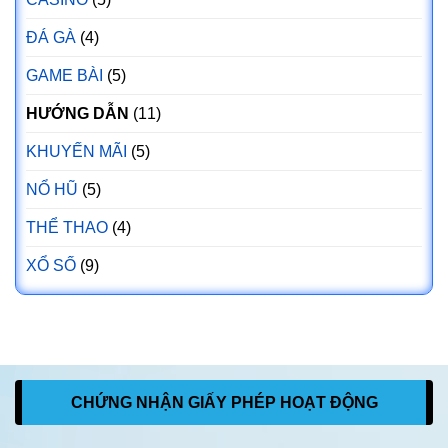
ĐÁ GÀ
(4)
GAME BÀI
(5)
HƯỚNG DẪN
(11)
KHUYẾN MÃI
(5)
NỔ HŨ
(5)
THỂ THAO
(4)
XỔ SỐ
(9)
CHỨNG NHẬN GIẤY PHÉP HOẠT ĐỘNG