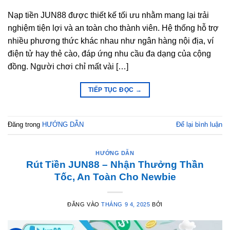
Nạp tiền JUN88 được thiết kế tối ưu nhằm mang lại trải
nghiệm tiện lợi và an toàn cho thành viên. Hệ thống hỗ trợ
nhiều phương thức khác nhau như ngân hàng nội địa, ví
điện tử hay thẻ cào, đáp ứng nhu cầu đa dạng của cộng
đồng. Người chơi chỉ mất vài […]
TIẾP TỤC ĐỌC
→
Đăng trong
HƯỚNG DẪN
Để lại bình luận
HƯỚNG DẪN
Rút Tiền JUN88 – Nhận Thưởng Thần
Tốc, An Toàn Cho Newbie
ĐĂNG VÀO
THÁNG 9 4, 2025
BỞI