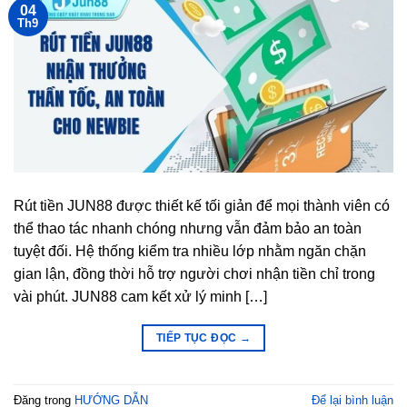
04
Th9
Rút tiền JUN88 được thiết kế tối giản để mọi thành viên có
thể thao tác nhanh chóng nhưng vẫn đảm bảo an toàn
tuyệt đối. Hệ thống kiểm tra nhiều lớp nhằm ngăn chặn
gian lận, đồng thời hỗ trợ người chơi nhận tiền chỉ trong
vài phút. JUN88 cam kết xử lý minh […]
TIẾP TỤC ĐỌC
→
Đăng trong
HƯỚNG DẪN
Để lại bình luận