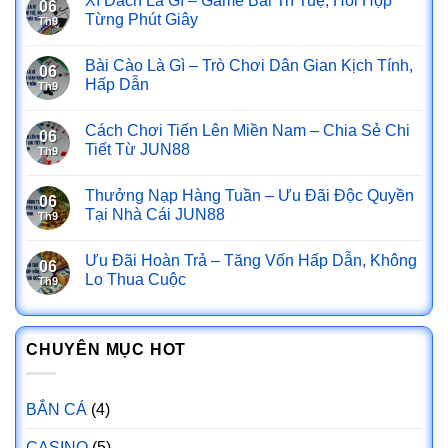
Xì Dách Là Gì – Game Bài Trí Tuệ, Hồi Hộp
06
Từng Phút Giây
Th9
Bài Cào Là Gì – Trò Chơi Dân Gian Kịch Tính,
06
Hấp Dẫn
Th9
Cách Chơi Tiến Lên Miền Nam – Chia Sẻ Chi
06
Tiết Từ JUN88
Th9
Thưởng Nạp Hàng Tuần – Ưu Đãi Độc Quyền
06
Tại Nhà Cái JUN88
Th9
Ưu Đãi Hoàn Trả – Tăng Vốn Hấp Dẫn, Không
06
Lo Thua Cuộc
Th9
CHUYÊN MỤC HOT
BẮN CÁ
(4)
CASINO
(5)