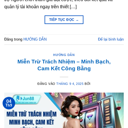
quản lý tài khoản ngay trên thiết […]
TIẾP TỤC ĐỌC
→
Đăng trong
HƯỚNG DẪN
Để lại bình luận
HƯỚNG DẪN
Miễn Trừ Trách Nhiệm – Minh Bạch,
Cam Kết Công Bằng
ĐĂNG VÀO
THÁNG 9 4, 2025
BỞI
04
Th9