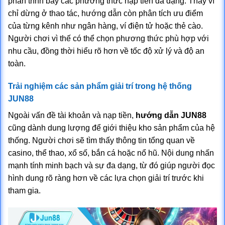
phần trình bày các phương thức nạp tiền đa dạng. Thay vì
chỉ dừng ở thao tác, hướng dẫn còn phân tích ưu điểm
của từng kênh như ngân hàng, ví điện tử hoặc thẻ cào.
Người chơi vì thế có thể chọn phương thức phù hợp với
nhu cầu, đồng thời hiểu rõ hơn về tốc độ xử lý và độ an
toàn.
Trải nghiệm các sản phẩm giải trí trong hệ thống
JUN88
Ngoài vấn đề tài khoản và nạp tiền,
hướng dẫn JUN88
cũng dành dung lượng để giới thiệu kho sản phẩm của hệ
thống. Người chơi sẽ tìm thấy thông tin tổng quan về
casino, thể thao, xổ số, bắn cá hoặc nổ hũ. Nội dung nhấn
mạnh tính minh bạch và sự đa dạng, từ đó giúp người đọc
hình dung rõ ràng hơn về các lựa chọn giải trí trước khi
tham gia.