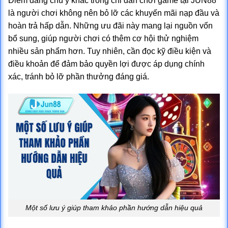
Điểm đáng chú ý khác trong chỉ dẫn chơi game tại JUN88
là người chơi không nên bỏ lỡ các khuyến mãi nạp đầu và
hoàn trả hấp dẫn. Những ưu đãi này mang lại nguồn vốn
bổ sung, giúp người chơi có thêm cơ hội thử nghiệm
nhiều sản phẩm hơn. Tuy nhiên, cần đọc kỹ điều kiện và
điều khoản để đảm bảo quyền lợi được áp dụng chính
xác, tránh bỏ lỡ phần thưởng đáng giá.
Một số lưu ý giúp tham khảo phần hướng dẫn hiệu quả