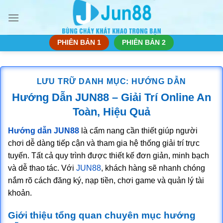
Bỏ
qua
nội
dung
PHIÊN BẢN 1
PHIÊN BẢN 2
LƯU TRỮ DANH MỤC:
HƯỚNG DẪN
Hướng Dẫn JUN88 – Giải Trí Online An
Toàn, Hiệu Quả
Hướng dẫn JUN88
là cẩm nang cần thiết giúp người
chơi dễ dàng tiếp cận và tham gia hệ thống giải trí trực
tuyến. Tất cả quy trình được thiết kế đơn giản, minh bạch
và dễ thao tác. Với
JUN88
, khách hàng sẽ nhanh chóng
nắm rõ cách đăng ký, nạp tiền, chơi game và quản lý tài
khoản.
Giới thiệu tổng quan chuyên mục hướng