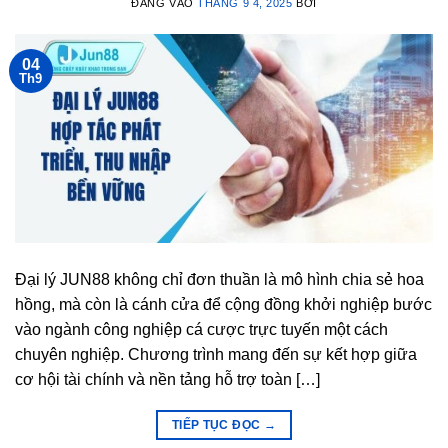
ĐĂNG VÀO
THÁNG 9 4, 2025
BỞI
04
Th9
Đại lý JUN88 không chỉ đơn thuần là mô hình chia sẻ hoa
hồng, mà còn là cánh cửa để cộng đồng khởi nghiệp bước
vào ngành công nghiệp cá cược trực tuyến một cách
chuyên nghiệp. Chương trình mang đến sự kết hợp giữa
cơ hội tài chính và nền tảng hỗ trợ toàn […]
TIẾP TỤC ĐỌC
→