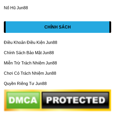
Nổ Hũ Jun88
CHÍNH SÁCH
Điều Khoản Điều Kiện Jun88
Chính Sách Bảo Mật Jun88
Miễn Trừ Trách Nhiệm Jun88
Chơi Có Trách Nhiệm Jun88
Quyền Riêng Tư Jun88