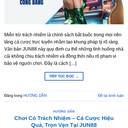
Miễn trừ trách nhiệm là chính sách bắt buộc trong mọi nền
tảng cá cược trực tuyến nhằm tạo khung pháp lý rõ ràng.
Văn bản JUN88 này quy định cụ thể những tình huống nhà
cái không chịu trách nhiệm và đồng thời nêu rõ phạm vi
bảo vệ người chơi. Đây là cách […]
TIẾP TỤC ĐỌC
→
Đăng trong
HƯỚNG DẪN
Để lại bình luận
HƯỚNG DẪN
Chơi Có Trách Nhiệm – Cá Cược Hiệu
Quả, Trọn Vẹn Tại JUN88