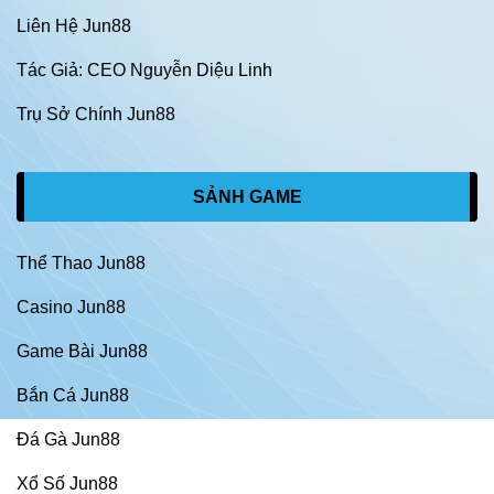
Liên Hệ Jun88
Tác Giả: CEO Nguyễn Diệu Linh
Trụ Sở Chính Jun88
SẢNH GAME
Thể Thao Jun88
Casino Jun88
Game Bài Jun88
Bắn Cá Jun88
Đá Gà Jun88
Xổ Số Jun88