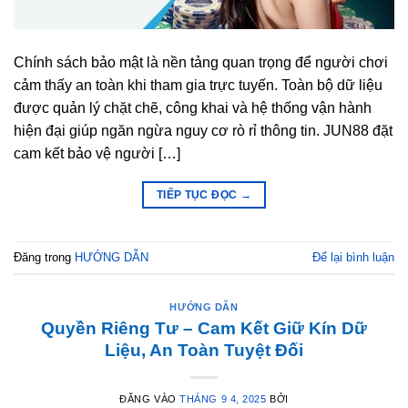
Chính sách bảo mật là nền tảng quan trọng để người chơi
cảm thấy an toàn khi tham gia trực tuyến. Toàn bộ dữ liệu
được quản lý chặt chẽ, công khai và hệ thống vận hành
hiện đại giúp ngăn ngừa nguy cơ rò rỉ thông tin. JUN88 đặt
cam kết bảo vệ người […]
TIẾP TỤC ĐỌC
→
Đăng trong
HƯỚNG DẪN
Để lại bình luận
HƯỚNG DẪN
Quyền Riêng Tư – Cam Kết Giữ Kín Dữ
Liệu, An Toàn Tuyệt Đối
ĐĂNG VÀO
THÁNG 9 4, 2025
BỞI