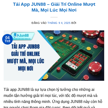
Tải App JUN88 – Giải Trí Online Mượt
Mà, Mọi Lúc Mọi Nơi
ĐĂNG VÀO
THÁNG 9 4, 2025
BỞI
04
Th9
Tải app JUN88 là sự lựa chọn lý tưởng cho những ai
muốn tận hưởng giải trí mọi lúc, với tốc độ mượt mà và
nhiều tính năng thông minh. Ứng dụng JUN88 này còn hỗ
trợ người chơi tham gia đặt cược, theo dõi kết quả và