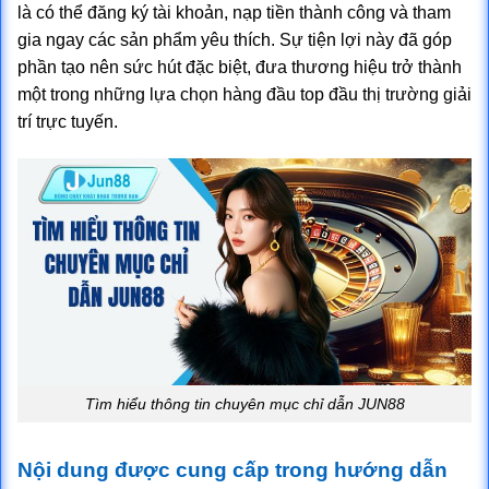
là có thể đăng ký tài khoản, nạp tiền thành công và tham
gia ngay các sản phẩm yêu thích. Sự tiện lợi này đã góp
phần tạo nên sức hút đặc biệt, đưa thương hiệu trở thành
một trong những lựa chọn hàng đầu top đầu thị trường giải
trí trực tuyến.
Tìm hiểu thông tin chuyên mục chỉ dẫn JUN88
Nội dung được cung cấp trong hướng dẫn