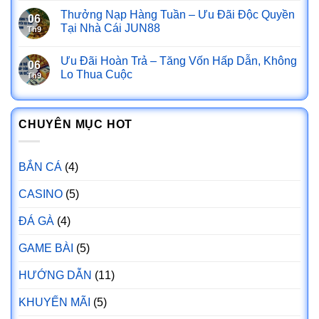
Thưởng Nạp Hàng Tuần – Ưu Đãi Độc Quyền
06
Tại Nhà Cái JUN88
Th9
Ưu Đãi Hoàn Trả – Tăng Vốn Hấp Dẫn, Không
06
Lo Thua Cuộc
Th9
CHUYÊN MỤC HOT
BẮN CÁ
(4)
CASINO
(5)
ĐÁ GÀ
(4)
GAME BÀI
(5)
HƯỚNG DẪN
(11)
KHUYẾN MÃI
(5)