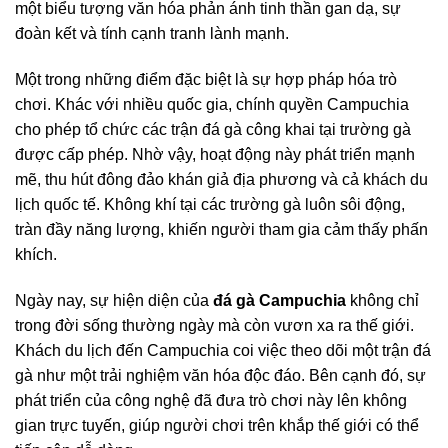
một biểu tượng văn hóa phản ánh tinh thần gan dạ, sự
đoàn kết và tính cạnh tranh lành mạnh.
Một trong những điểm đặc biệt là sự hợp pháp hóa trò
chơi. Khác với nhiều quốc gia, chính quyền Campuchia
cho phép tổ chức các trận đá gà công khai tại trường gà
được cấp phép. Nhờ vậy, hoạt động này phát triển mạnh
mẽ, thu hút đông đảo khán giả địa phương và cả khách du
lịch quốc tế. Không khí tại các trường gà luôn sôi động,
tràn đầy năng lượng, khiến người tham gia cảm thấy phấn
khích.
Ngày nay, sự hiện diện của
đá gà Campuchia
không chỉ
trong đời sống thường ngày mà còn vươn xa ra thế giới.
Khách du lịch đến Campuchia coi việc theo dõi một trận đá
gà như một trải nghiệm văn hóa độc đáo. Bên cạnh đó, sự
phát triển của công nghệ đã đưa trò chơi này lên không
gian trực tuyến, giúp người chơi trên khắp thế giới có thể