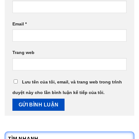
Email
*
Trang web
Lưu tên của tôi, email, và trang web trong trình
duyệt này cho lần bình luận kế tiếp của tôi.
TÌM NHANH