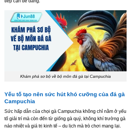
tiếp cận dễ dàng.
Khám phá sơ bộ về bộ môn đá gà tại Campuchia
Yếu tố tạo nên sức hút khó cưỡng của đá gà
Campuchia
Sức hấp dẫn của chọi gà Campuchia không chỉ nằm ở yếu
tố giải trí mà còn đến từ giống gà quý, không khí trường gà
náo nhiệt và giá trị kinh tế – du lịch mà trò chơi mang lại.