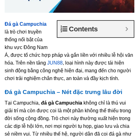
Đá gà Campuchia
Contents
là trò chơi truyền
thống nổi bật của
khu vực Đông Nam
Á, được tổ chức hợp pháp và gắn liền với nhiều lễ hội văn
hóa. Trên nền tảng
JUN88
, loại hình này được tái hiện
sinh động bằng công nghệ hiện đại, mang đến cho người
chơi trải nghiệm chân thực, an toàn và đầy kịch tính.
Đá gà Campuchia – Nét đặc trưng lâu đời
Tại Campuchia,
đá gà Campuchia
không chỉ là thú vui
giải trí mà còn được coi là một phần không thể thiếu trong
đời sống cộng đồng. Trò chơi này thường xuất hiện trong
các dịp lễ hội lớn, nơi mọi người tụ họp, giao lưu và chia
sẻ niềm vui. Từ nhiều thế hệ, người dân đã coi đá gà như