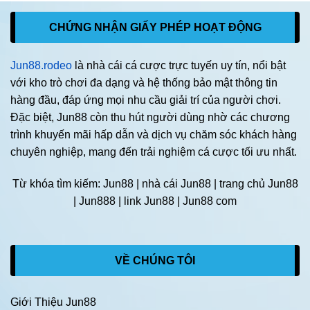
CHỨNG NHẬN GIẤY PHÉP HOẠT ĐỘNG
Jun88.rodeo
là nhà cái cá cược trực tuyến uy tín, nổi bật
với kho trò chơi đa dạng và hệ thống bảo mật thông tin
hàng đầu, đáp ứng mọi nhu cầu giải trí của người chơi.
Đặc biệt, Jun88 còn thu hút người dùng nhờ các chương
trình khuyến mãi hấp dẫn và dịch vụ chăm sóc khách hàng
chuyên nghiệp, mang đến trải nghiệm cá cược tối ưu nhất.
Từ khóa tìm kiếm: Jun88 | nhà cái Jun88 | trang chủ Jun88
| Jun888 | link Jun88 | Jun88 com
VỀ CHÚNG TÔI
Giới Thiệu Jun88