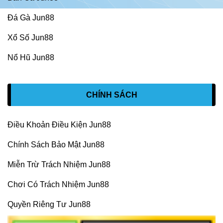
Đá Gà Jun88
Xổ Số Jun88
Nổ Hũ Jun88
CHÍNH SÁCH
Điều Khoản Điều Kiện Jun88
Chính Sách Bảo Mật Jun88
Miễn Trừ Trách Nhiệm Jun88
Chơi Có Trách Nhiệm Jun88
Quyền Riêng Tư Jun88