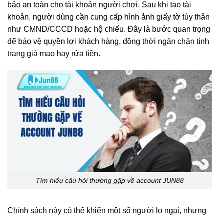
bảo an toàn cho tài khoản người chơi. Sau khi tạo tài
khoản, người dùng cần cung cấp hình ảnh giấy tờ tùy thân
như CMND/CCCD hoặc hộ chiếu. Đây là bước quan trọng
để bảo vệ quyền lợi khách hàng, đồng thời ngăn chặn tình
trạng giả mạo hay rửa tiền.
Tìm hiểu câu hỏi thường gặp về account JUN88
Chính sách này có thể khiến một số người lo ngại, nhưng