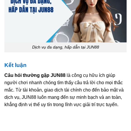
Dịch vụ đa dạng, hấp dẫn tại JUN88
Kết luận
Câu hỏi thường gặp JUN88
là công cụ hữu ích giúp
người chơi nhanh chóng tìm thấy câu trả lời cho mọi thắc
mắc. Từ tài khoản, giao dịch tài chính cho đến bảo mật và
dịch vụ, JUN88 luôn mang đến sự minh bạch và an toàn,
khẳng định vị thế uy tín trong lĩnh vực giải trí trực tuyến.