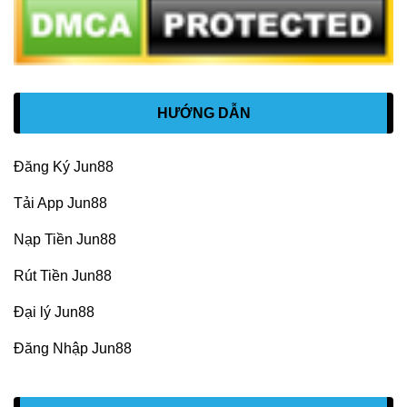
HƯỚNG DẪN
Đăng Ký Jun88
Tải App Jun88
Nạp Tiền Jun88
Rút Tiền Jun88
Đại lý Jun88
Đăng Nhập Jun88