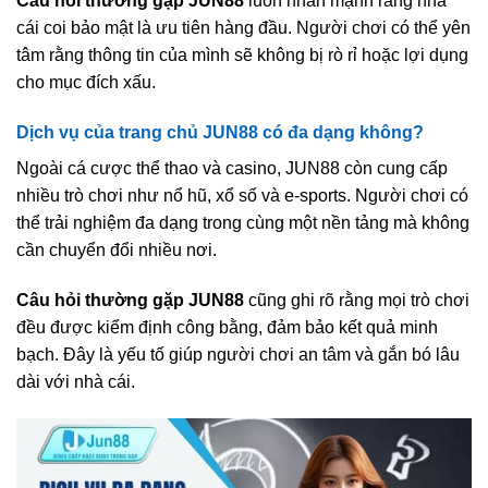
Câu hỏi thường gặp JUN88
luôn nhấn mạnh rằng nhà
cái coi bảo mật là ưu tiên hàng đầu. Người chơi có thể yên
tâm rằng thông tin của mình sẽ không bị rò rỉ hoặc lợi dụng
cho mục đích xấu.
Dịch vụ của trang chủ JUN88 có đa dạng không?
Ngoài cá cược thể thao và casino, JUN88 còn cung cấp
nhiều trò chơi như nổ hũ, xổ số và e-sports. Người chơi có
thể trải nghiệm đa dạng trong cùng một nền tảng mà không
cần chuyển đổi nhiều nơi.
Câu hỏi thường gặp JUN88
cũng ghi rõ rằng mọi trò chơi
đều được kiểm định công bằng, đảm bảo kết quả minh
bạch. Đây là yếu tố giúp người chơi an tâm và gắn bó lâu
dài với nhà cái.