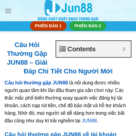
Bỏ
qua
nội
dung
PHIÊN BẢN 1
PHIÊN BẢN 2
Câu Hỏi
Contents
Thường Gặp
JUN88 – Giải
Đáp Chi Tiết Cho Người Mới
Câu hỏi thường gặp JUN88
là nội dung được nhiều
người quan tâm khi lần đầu tham gia sân chơi này. Các
thắc mắc phổ biến thường xoay quanh việc đăng ký tài
khoản, cách nạp rút tiền, chế độ bảo mật và hỗ trợ khách
hàng. Nhờ đó, mọi người sẽ dễ dàng hơn trong việc bắt
đầu cũng như duy trì trải nghiệm tại
JUN88
.
Câu hỏi thường gặp JUN88 về tài khoản