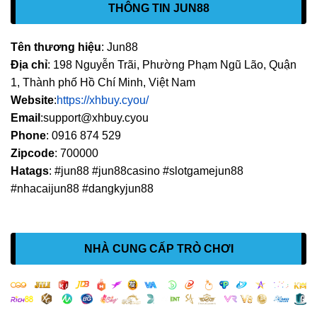
THÔNG TIN JUN88
Tên thương hiệu
: Jun88
Địa chỉ
: 198 Nguyễn Trãi, Phường Phạm Ngũ Lão, Quận
1, Thành phố Hồ Chí Minh, Việt Nam
Website
:
https://xhbuy.cyou/
Email
:
support@xhbuy.cyou
Phone
: 0916 874 529
Zipcode
: 700000
Hatags
: #jun88 #jun88casino #slotgamejun88
#nhacaijun88 #dangkyjun88
NHÀ CUNG CẤP TRÒ CHƠI