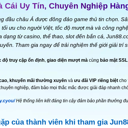
 Cái Uy Tín, Chuyên Nghiệp Hàn
g đầu châu Á được đông đảo game thủ tin chọn. Sân 
 tối ưu cho người Việt, tốc độ mượt mà và công nghệ
i đa dạng từ casino, thể thao, slot đến bắn cá, Jun8
yến. Tham gia ngay để trải nghiệm thế giới giải trí 
c độ truy cập ổn định
,
giao diện mượt mà
cùng
bảo mật SSL 
 cao, khuyến mãi thường xuyên
và
ưu đãi VIP riêng biệt
cho 
, chuyên nghiệp, đảm bảo mọi thắc mắc được giải đáp nhanh ch
y.cyou/
Hệ thống liên kết đáng tin cậy đảm bảo phần thưởng đượ
p của thành viên khi tham gia Jun8