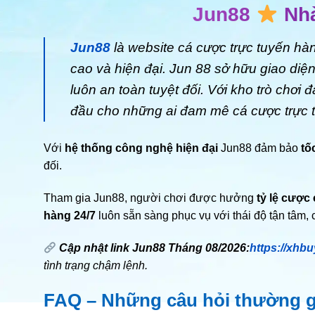
Jun88
Nhà
Jun88
là website cá cược trực tuyến hàn
cao và hiện đại. Jun 88 sở hữu giao diện
luôn an toàn tuyệt đối. Với kho trò chơ
đầu cho những ai đam mê cá cược trực tu
Với
hệ thống công nghệ hiện đại
Jun88 đảm bảo
tố
đối.
Tham gia Jun88, người chơi được hưởng
tỷ lệ cược
hàng 24/7
luôn sẵn sàng phục vụ với thái độ tận tâm
Cập nhật link Jun88 Tháng 08/2026:
https://xhbu
tình trạng chậm lệnh.
FAQ – Những câu hỏi thường gặ