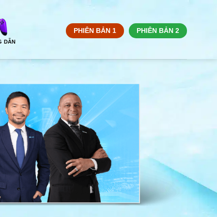
PHIÊN BẢN 1
PHIÊN BẢN 2
G DẪN