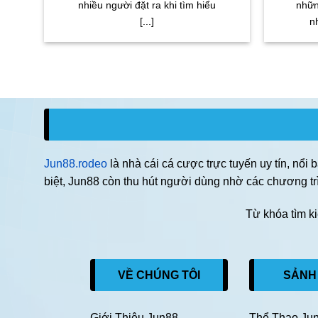
nhiều người đặt ra khi tìm hiểu
nhữn
[...]
nh
Jun88.rodeo
là nhà cái cá cược trực tuyến uy tín, nổi
biệt, Jun88 còn thu hút người dùng nhờ các chương t
Từ khóa tìm ki
VỀ CHÚNG TÔI
SẢNH
Giới Thiệu Jun88
Thể Thao Ju