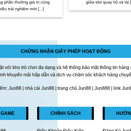
g phần thưởng giá trị cùng
giữa slot quay hũ và tài [.
iều trải nghiệm mới [...]
CHỨNG NHẬN GIẤY PHÉP HOẠT ĐỘNG
 bật với kho trò chơi đa dạng và hệ thống bảo mật thông tin hàng
rình khuyến mãi hấp dẫn và dịch vụ chăm sóc khách hàng chuyê
ếm: Jun88 | nhà cái Jun88 | trang chủ Jun88 | Jun888 | link Ju
 GAME
CHÍNH SÁCH
HƯỚN
n88
Điều Khoản Điều Kiện
Đăng Ký Jun