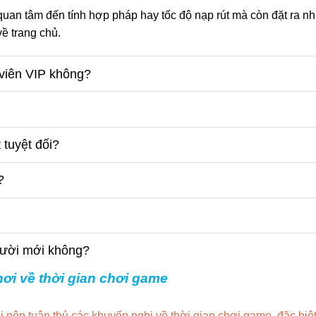
quan tâm đến tính hợp pháp hay tốc độ nạp rút mà còn đặt ra nh
về trang chủ.
viên VIP không?
 tuyệt đối?
?
gười mới không?
ơi về thời gian chơi game
 nên tuân thủ các khuyến nghị về thời gian chơi game, đặc biệt