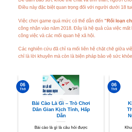
Điều này đặc biệt quan trọng đối với người dưới 18 tuổ
Việc chơi game quá mức có thể dẫn đến
“Rối loạn c
công nhận vào năm 2018. Đây là hệ quả của việc mất 
công việc và các mối quan hệ xã hội.
Các nghiên cứu đã chỉ ra mối liên hệ chặt chẽ giữa v
chỉ là lời khuyên mà còn là biện pháp bảo vệ sức khỏe
06
06
Th9
Th9
Bài Cào Là Gì – Trò Chơi
K
Dân Gian Kịch Tính, Hấp
T
Dẫn
N
Bài cào là gì là câu hỏi được
Khu