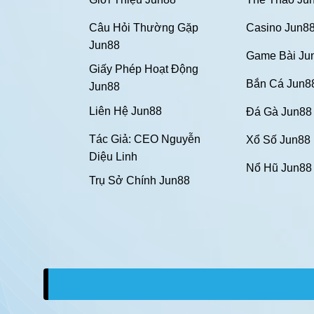
Câu Hỏi Thường Gặp
Casino Jun8
Jun88
Game Bài Ju
Giấy Phép Hoạt Động
Bắn Cá Jun8
Jun88
Liên Hệ Jun88
Đá Gà Jun88
Tác Giả: CEO Nguyễn
Xổ Số Jun88
Diệu Linh
Nổ Hũ Jun88
Trụ Sở Chính Jun88