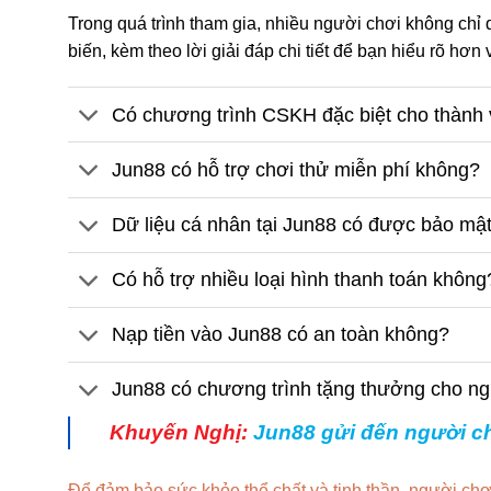
Trong quá trình tham gia, nhiều người chơi không chỉ 
biến, kèm theo lời giải đáp chi tiết để bạn hiểu rõ hơn 
Có chương trình CSKH đặc biệt cho thành 
Jun88 có hỗ trợ chơi thử miễn phí không?
Dữ liệu cá nhân tại Jun88 có được bảo mật
Có hỗ trợ nhiều loại hình thanh toán không
Nạp tiền vào Jun88 có an toàn không?
Jun88 có chương trình tặng thưởng cho n
Khuyến Nghị:
Jun88 gửi đến người ch
Để đảm bảo sức khỏe thể chất và tinh thần, người chơi